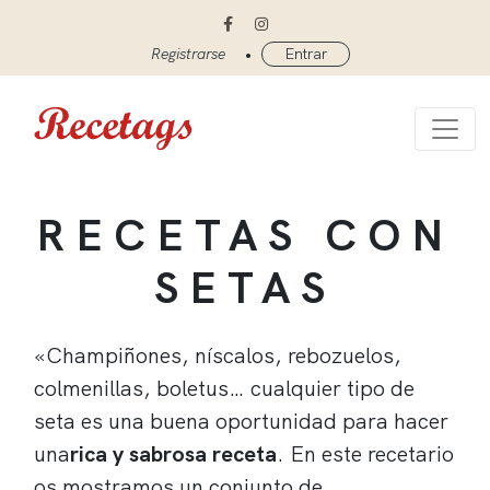
•
Registrarse
Entrar
RECETAS CON
SETAS
«Champiñones, níscalos, rebozuelos,
colmenillas, boletus… cualquier tipo de
seta es una buena oportunidad para hacer
una
rica y sabrosa receta
. En este recetario
os mostramos un conjunto de