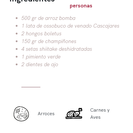
personas
500 gr de arroz bomba
1 lata de ossobuco de venado Cascajares
2 hongos boletus
150 gr de champiñones
4 setas shiitake deshidratadas
1 pimiento verde
2 dientes de ajo
Carnes y
Arroces
Aves