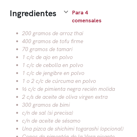
Ingredientes
Para 4
comensales
200 gramos de arroz thai
400 gramos de tofu firme
70 gramos de tamari
1 c/c de ajo en polvo
1 c/c de cebolla en polvo
1 c/c de jengibre en polvo
1 o 2 c/c de cúrcuma en polvo
½ c/c de pimienta negra recién molida
2 c/s de aceite de oliva virgen extra
300 gramos de bimi
c/n de sal (si precisa)
c/n de aceite de sésamo
Una pizca de shichimi togarashi (opcional)
Copos de pimentón de la Vera picante