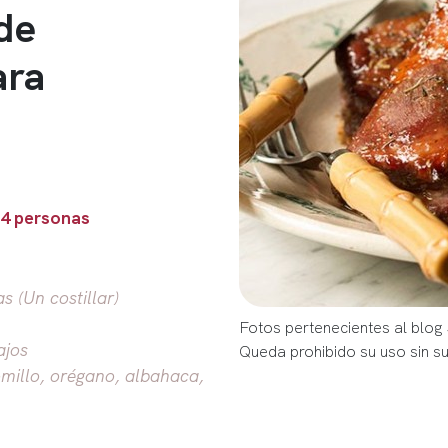
de
ara
 4 personas
s (Un costillar)
Fotos pertenecientes al blog
ajos
Queda prohibido su uso sin s
millo, orégano, albahaca,