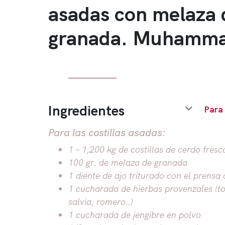
asadas con melaza 
granada. Muhamm
Ingredientes
Para
Para las costillas asadas:
1 – 1,200 kg de costillas de cerdo fresca
100 gr. de melaza de granada
1 diente de ajo triturado con el prensa 
1 cucharada de hierbas provenzales (to
salvia, romero..)
1 cucharada de jengibre en polvo