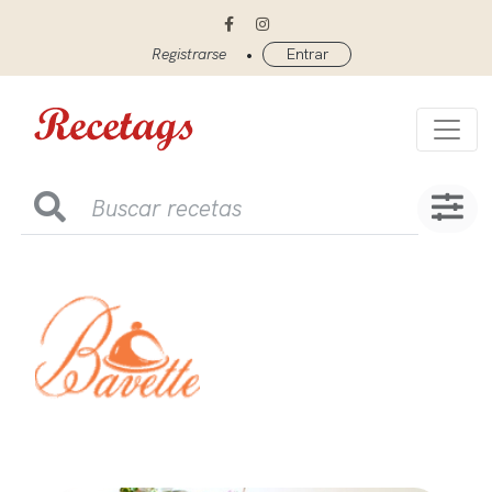
•
Registrarse
Entrar