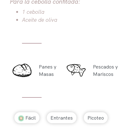
Para la cebolla confitada:
1 cebolla
Aceite de oliva
Panes y
Pescados y
Masas
Mariscos
Fácil
Entrantes
Picoteo