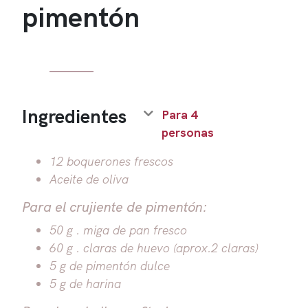
pimentón
Ingredientes
Para 4
personas
12 boquerones frescos
Aceite de oliva
Para el crujiente de pimentón:
50 g . miga de pan fresco
60 g . claras de huevo (aprox.2 claras)
5 g de pimentón dulce
5 g de harina