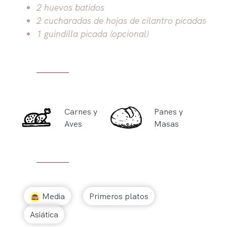
2 huevos batidos
2 cucharadas de hojas de cilantro picadas
1 guindilla picada (opcional)
Carnes y
Panes y
Aves
Masas
Media
Primeros platos
Asiática