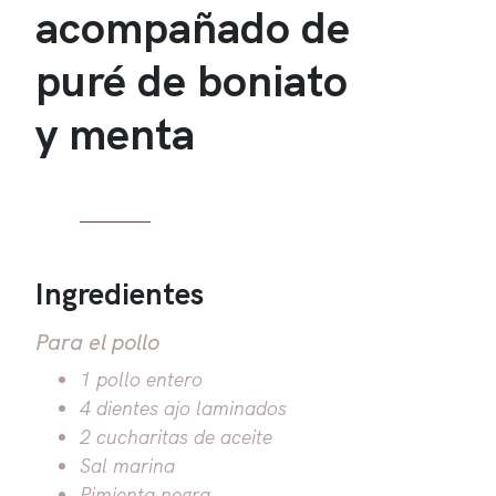
acompañado de
puré de boniato
y menta
Ingredientes
Para el pollo
1 pollo entero
4 dientes ajo laminados
2 cucharitas de aceite
Sal marina
Pimienta negra