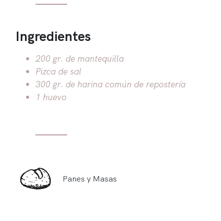
Ingredientes
200 gr. de mantequilla
Pizca de sal
300 gr. de harina común de repostería
1 huevo
Panes y Masas