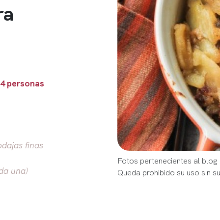
ra
 4 personas
odajas finas
Fotos pertenecientes al blog 
ada una)
Queda prohibido su uso sin s