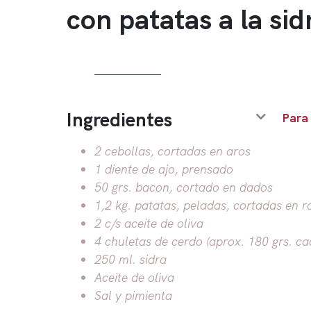
con patatas a la sid
Ingredientes
Para
2 cebollas, cortadas en aros
1 diente de ajo, prensado
50 grs. bacon, cortado en dados
1,2 kg. patatas, peladas, cortadas en r
2 c/s aceite de oliva
4 chuletas de cerdo (aprox. 180 grs. c
250 ml. sidra
Aceite de oliva
Sal y pimienta