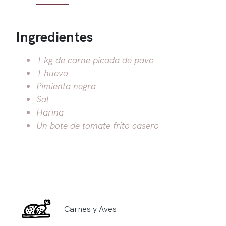
Ingredientes
1 kg de carne picada de pavo
1 huevo
Pimienta negra
Sal
Harina
Un bote de tomate frito casero
Carnes y Aves