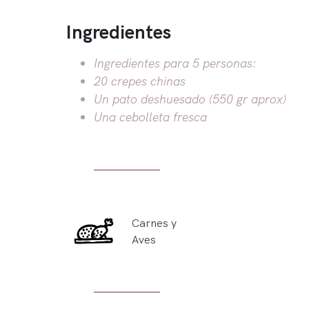
Ingredientes
Ingredientes para 5 personas:
20 crepes chinas
Un pato deshuesado (550 gr aprox)
Una cebolleta fresca
Carnes y
Aves