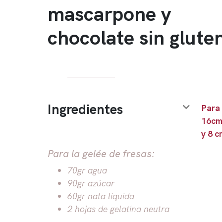
mascarpone y
chocolate sin glute
Ingredientes
Para
16cm
y 8 c
Para la gelée de fresas:
70gr agua
90gr azúcar
60gr nata líquida
2 hojas de gelatina neutra