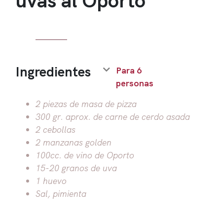
Ingredientes
Para 6
personas
2 piezas de masa de pizza
300 gr. aprox. de carne de cerdo asada
2 cebollas
2 manzanas golden
100cc. de vino de Oporto
15-20 granos de uva
1 huevo
Sal, pimienta