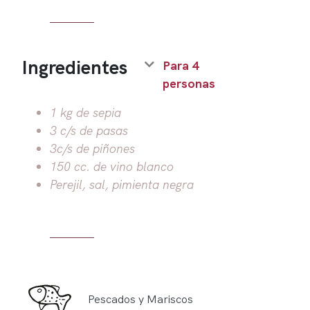
Ingredientes
Para 4
personas
1 kg de sepia
3 c/s de pasas
3c/s de piñones
150 cc. de vino blanco
Perejil, sal, pimienta negra
Pescados y Mariscos