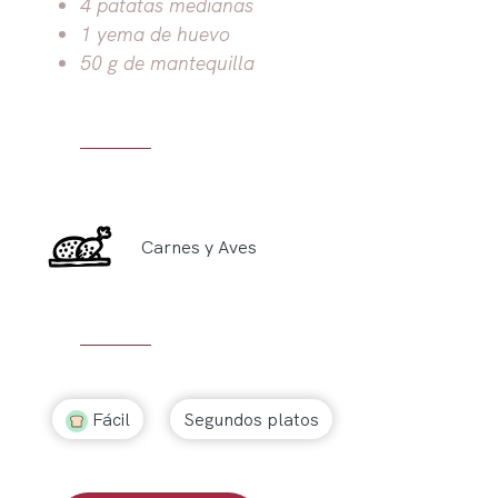
4 patatas medianas
1 yema de huevo
50 g de mantequilla
Carnes y Aves
Fácil
Segundos platos