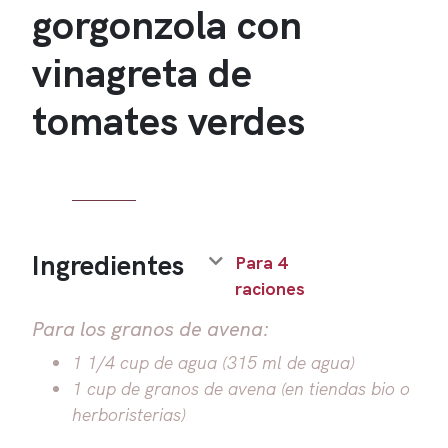
gorgonzola con
vinagreta de
tomates verdes
Ingredientes
Para 4
raciones
Para los granos de avena:
1 1/4 cup de agua (315 ml de agua)
1 cup de granos de avena (en tiendas bio o
herboristerias)