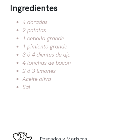
Ingredientes
4 doradas
2 patatas
1 cebolla grande
1 pimiento grande
3 ó 4 dientes de ajo
4 lonchas de bacon
2 ó 3 limones
Aceite oliva
Sal
Pescados y Mariscos