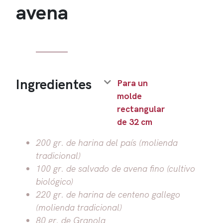
avena
Ingredientes
Para un
molde
rectangular
de 32 cm
200 gr. de harina del país (molienda
tradicional)
100 gr. de salvado de avena fino (cultivo
biológico)
220 gr. de harina de centeno gallego
(molienda tradicional)
80 gr. de Granola