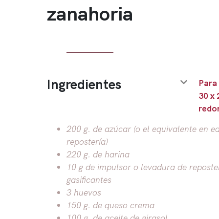
zanahoria
Ingredientes
Para
30 x 
redo
200 g. de azúcar (o el equivalente en 
repostería)
220 g. de harina
10 g de impulsor o levadura de reposte
gasificantes
3 huevos
150 g. de queso crema
100 g. de aceite de girasol