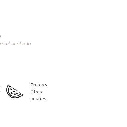
a
ra el acabado
,
Frutas y
y
Otros
postres