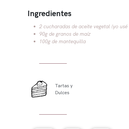
Ingredientes
2 cucharadas de aceite vegetal (yo usé 
90g de granos de maíz
100g de mantequilla
Tartas y
Dulces