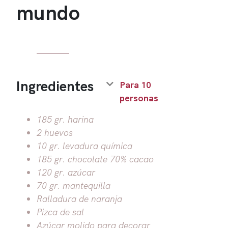
mundo
Ingredientes
Para 10
personas
185 gr. harina
2 huevos
10 gr. levadura química
185 gr. chocolate 70% cacao
120 gr. azúcar
70 gr. mantequilla
Ralladura de naranja
Pizca de sal
Azúcar molido para decorar