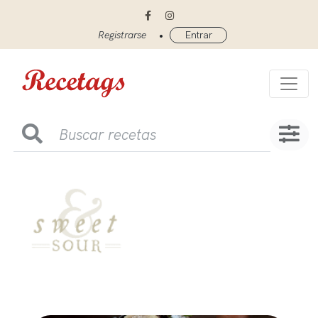
•
Registrarse
Entrar