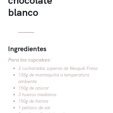
blanco
Ingredientes
Para los cupcakes:
3 cucharadas soperas de Nesquik Fresa
135g de mantequilla a temperatura
ambiente
150g de azúcar
3 huevos medianos
150g de harina
1 pellizco de sal