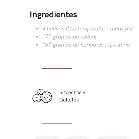
Ingredientes
4 huevos (L) a temperatura ambiente
170 gramos de azúcar
165 gramos de harina de repostería
Bizcochos y
Galletas