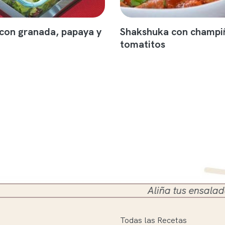
con granada, papaya y
Shakshuka con champi
tomatitos
Aliña tus ensaladas en el si
Todas las Recetas