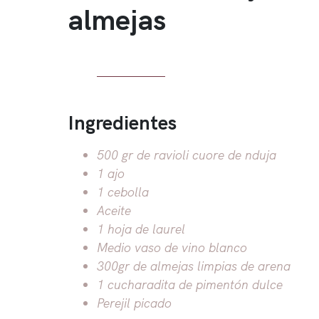
almejas
Ingredientes
500 gr de ravioli cuore de nduja
1 ajo
1 cebolla
Aceite
1 hoja de laurel
Medio vaso de vino blanco
300gr de almejas limpias de arena
1 cucharadita de pimentón dulce
Perejil picado