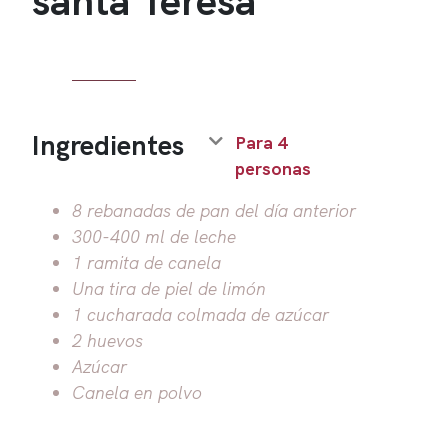
Ingredientes
Para 4
personas
8 rebanadas de pan del día anterior
300-400 ml de leche
1 ramita de canela
Una tira de piel de limón
1 cucharada colmada de azúcar
2 huevos
Azúcar
Canela en polvo