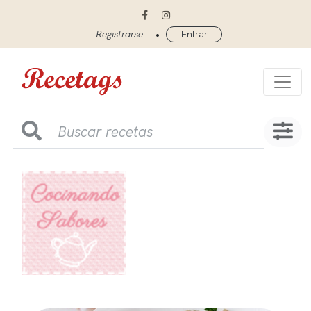
•
Registrarse
Entrar