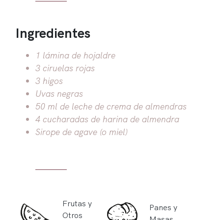
Ingredientes
1 lámina de hojaldre
3 ciruelas rojas
3 higos
Uvas negras
50 ml de leche de crema de almendras
4 cucharadas de harina de almendra
Sirope de agave (o miel)
Frutas y
Panes y
Otros
Masas