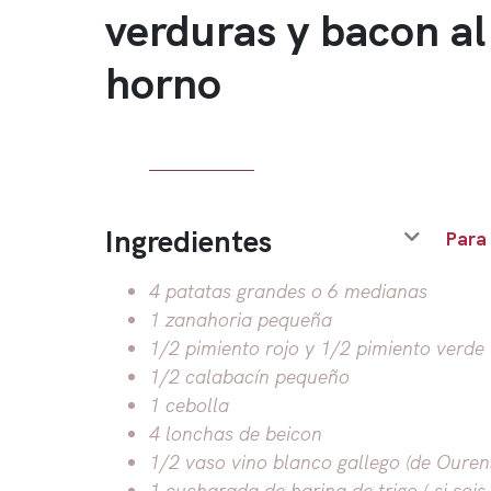
verduras y bacon al
horno
Ingredientes
Para
4 patatas grandes o 6 medianas
1 zanahoria pequeña
1/2 pimiento rojo y 1/2 pimiento verde
1/2 calabacín pequeño
1 cebolla
4 lonchas de beicon
1/2 vaso vino blanco gallego (de Ourens
1 cucharada de harina de trigo ( si sois