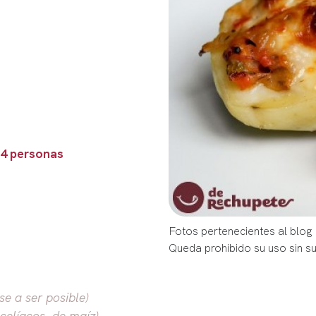
 4 personas
Fotos pertenecientes al blog
Queda prohibido su uso sin s
e a ser posible)
 celíacos, de maíz)