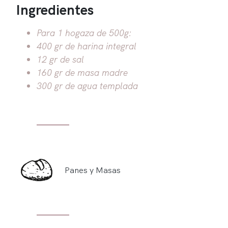
Ingredientes
Para 1 hogaza de 500g:
400 gr de harina integral
12 gr de sal
160 gr de masa madre
300 gr de agua templada
Panes y Masas