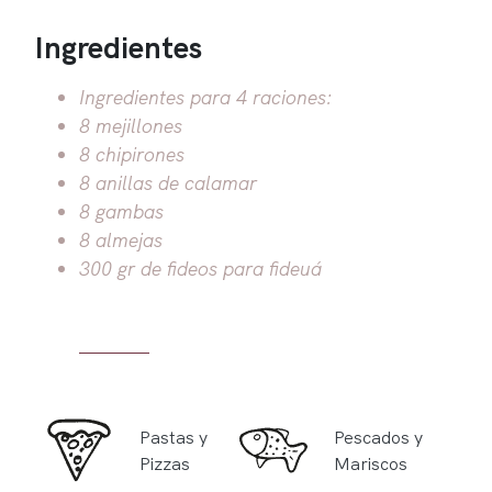
Ingredientes
Ingredientes para 4 raciones:
8 mejillones
8 chipirones
8 anillas de calamar
8 gambas
8 almejas
300 gr de fideos para fideuá
Pastas y
Pescados y
Pizzas
Mariscos