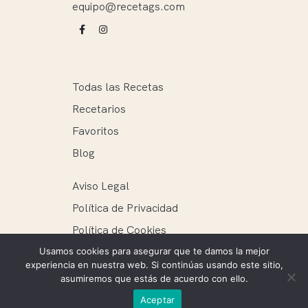
equipo@recetags.com
Todas las Recetas
Recetarios
Favoritos
Blog
Aviso Legal
Política de Privacidad
Política de Cookies
Usamos cookies para asegurar que te damos la mejor
experiencia en nuestra web. Si continúas usando este sitio,
asumiremos que estás de acuerdo con ello.
Recetags ® 2025. Todos los derechos reservados.
Aceptar
Mantenimiento web: Ellie Miguel