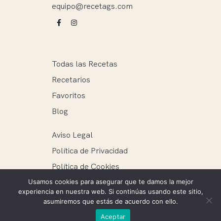
equipo@recetags.com
Todas las Recetas
Recetarios
Favoritos
Blog
Aviso Legal
Política de Privacidad
Política de Cookies
Usamos cookies para asegurar que te damos la mejor
experiencia en nuestra web. Si continúas usando este sitio,
asumiremos que estás de acuerdo con ello.
Recetags ® 2025. Todos los derechos reservados.
Aceptar
Mantenimiento web: Ellie Miguel