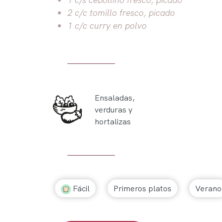
2 c/c tomillo fresco, picado
1 c/c curry en polvo
Ensaladas,
verduras y
hortalizas
Fácil
Primeros platos
Verano