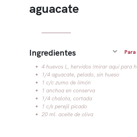
aguacate
Ingredientes
Para
4 huevos L, hervidos (mirar aquí para h
1/4 aguacate, pelado, sin hueso
1 c/c zumo de limón
1 anchoa en conserva
1/4 chalota, cortada
1 c/s perejil picado
20 ml. aceite de oliva