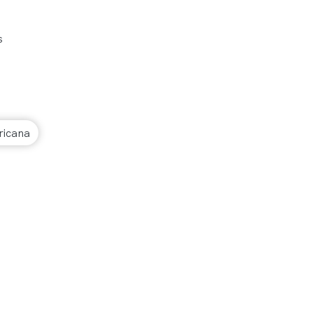
s
icana