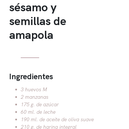
sésamo y
semillas de
amapola
Ingredientes
3 huevos M
2 manzanas
175 g. de azúcar
60 ml. de leche
190 ml. de aceite de oliva suave
210 g. de harina integral