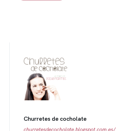
Churretes de cocholate
churretesdecocholate.blogspot.com.es/