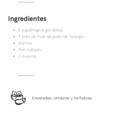
Ingredientes
6 espárragos gordotes.
1 lata de Foie de pato de Seleqto .
Harina.
Pan rallado.
2 huevos.
Ensaladas, verduras y hortalizas