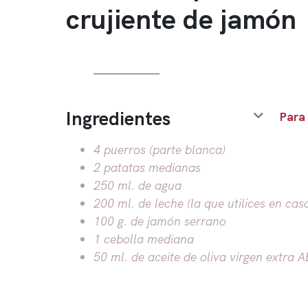
crujiente de jamón
Ingredientes
Para
4 puerros (parte blanca)
2 patatas medianas
250 ml. de agua
200 ml. de leche (la que utilices en cas
100 g. de jamón serrano
1 cebolla mediana
50 ml. de aceite de oliva virgen extra A