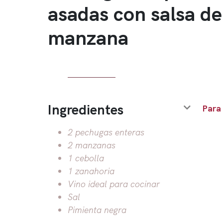
asadas con salsa de
manzana
Ingredientes
Para
2 pechugas enteras
2 manzanas
1 cebolla
1 zanahoria
Vino ideal para cocinar
Sal
Pimienta negra