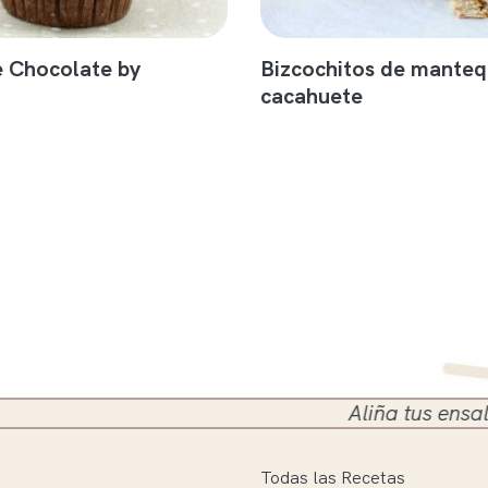
e Chocolate by
Bizcochitos de mantequ
cacahuete
Aliña tus ensaladas en el
Todas las Recetas