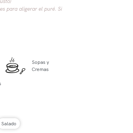
usto)
s para aligerar el puré. Si
Sopas y
Cremas
s
Salado