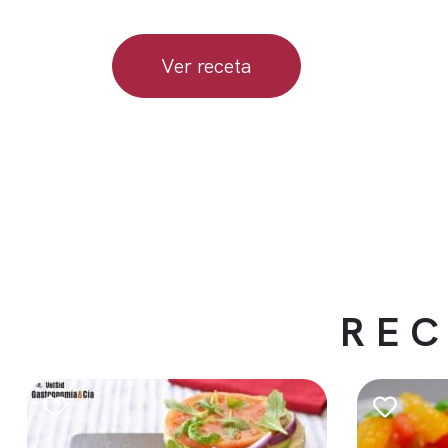
Ver receta
REC