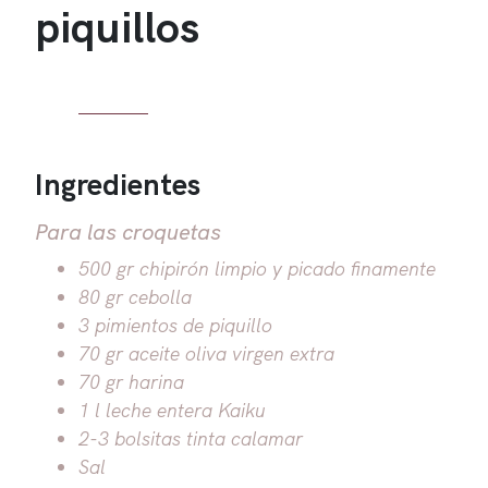
piquillos
Ingredientes
Para las croquetas
500 gr chipirón limpio y picado finamente
80 gr cebolla
3 pimientos de piquillo
70 gr aceite oliva virgen extra
70 gr harina
1 l leche entera Kaiku
2-3 bolsitas tinta calamar
Sal