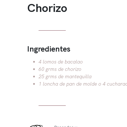
Chorizo
Ingredientes
4 lomos de bacalao
60 grms de chorizo
25 grms de mantequilla
1 loncha de pan de molde o 4 cuchara