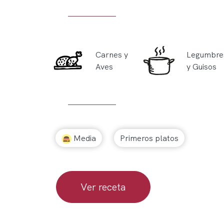
Carnes y
Legumbre
Aves
y Guisos
Media
Primeros platos
Ver receta