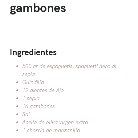
gambones
Ingredientes
500 gr de espaguetis, spaguetti nero di
sepia
Guindilla
12 dientes de Ajo
1 sepia
16 gambones
Sal
Aceite de oliva virgen extra
1 chorrín de manzanilla