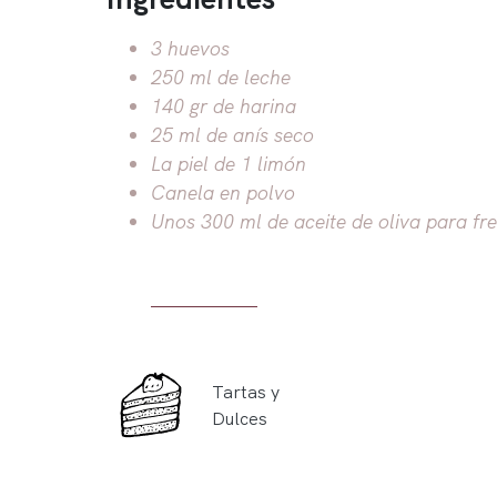
3 huevos
250 ml de leche
140 gr de harina
25 ml de anís seco
La piel de 1 limón
Canela en polvo
Unos 300 ml de aceite de oliva para fre
Tartas y
Dulces