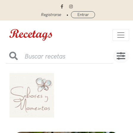
•
Registrarse
Entrar