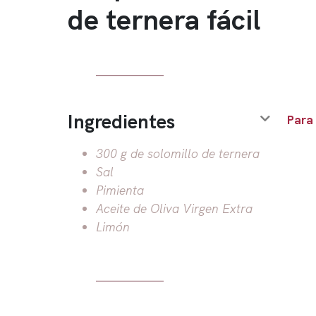
de ternera fácil
Ingredientes
Para
300 g de solomillo de ternera
Sal
Pimienta
Aceite de Oliva Virgen Extra
Limón